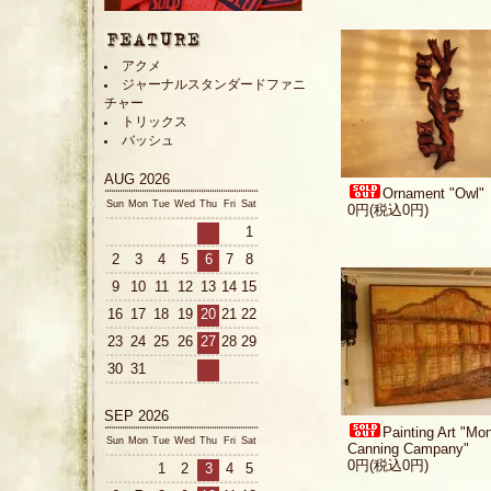
アクメ
ジャーナルスタンダードファニ
チャー
トリックス
バッシュ
AUG 2026
Ornament "Owl"
Sun
Mon
Tue
Wed
Thu
Fri
Sat
0円(税込0円)
1
2
3
4
5
6
7
8
9
10
11
12
13
14
15
16
17
18
19
20
21
22
23
24
25
26
27
28
29
30
31
SEP 2026
Painting Art "Mo
Sun
Mon
Tue
Wed
Thu
Fri
Sat
Canning Campany"
0円(税込0円)
1
2
3
4
5