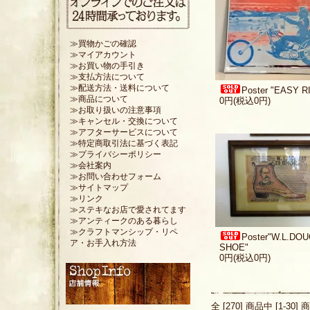
≫買物かごの確認
≫マイアカウント
≫お買い物の手引き
≫支払方法について
≫配送方法・送料について
Poster "EASY R
≫商品について
0円(税込0円)
≫お取り扱いの注意事項
≫キャンセル・交換について
≫アフターサービスについて
≫特定商取引法に基づく表記
≫プライバシーポリシー
≫会社案内
≫お問い合わせフォーム
≫サイトマップ
≫リンク
≫ステキなお店で愛されてます
≫アンティークのある暮らし
≫クラフトマンシップ・リペ
Poster"W.L.DO
ア・お手入れ方法
SHOE"
0円(税込0円)
全 [270] 商品中 [1-