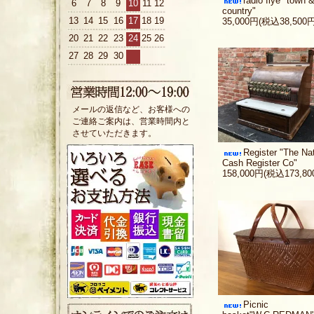
radio flye "town 
6
7
8
9
10
11
12
country"
13
14
15
16
17
18
19
35,000円(税込38,500円
20
21
22
23
24
25
26
27
28
29
30
メールの返信など、お客様への
ご連絡ご案内は、営業時間内と
させていただきます。
Register "The Nat
Cash Register Co"
158,000円(税込173,80
Picnic