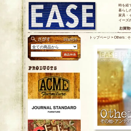
時を経
暮らし
家具・
イーズ
トップページ
>
Others