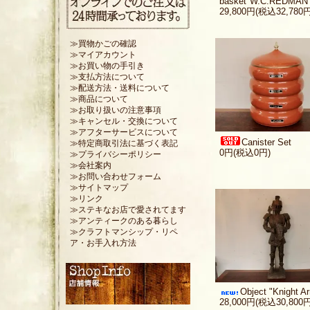
basket"W.C.REDMAN
29,800円(税込32,780円
≫買物かごの確認
≫マイアカウント
≫お買い物の手引き
≫支払方法について
≫配送方法・送料について
≫商品について
≫お取り扱いの注意事項
≫キャンセル・交換について
≫アフターサービスについて
Canister Set
≫特定商取引法に基づく表記
0円(税込0円)
≫プライバシーポリシー
≫会社案内
≫お問い合わせフォーム
≫サイトマップ
≫リンク
≫ステキなお店で愛されてます
≫アンティークのある暮らし
≫クラフトマンシップ・リペ
ア・お手入れ方法
Object "Knight A
28,000円(税込30,800円