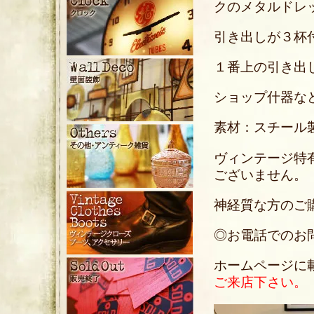
クのメタルドレ
引き出しが３杯
１番上の引き出
ショップ什器な
素材：スチール
ヴィンテージ特
ございません。
神経質な方のご
◎お電話でのお問い合
ホームページに
ご来店下さい。