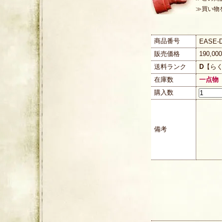
≫買い物
商品番号
EASE-D
販売価格
190,0
送料ランク
D
【ら
在庫数
一点物
購入数
備考