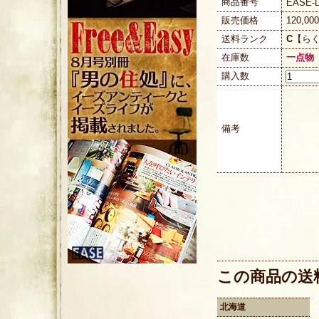
商品番号
EASE-D
販売価格
120,0
送料ランク
C
【ら
在庫数
一点物
購入数
備考
この商品の送
北海道