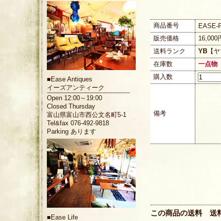
商品番号
EASE-P
販売価格
16,00
送料ランク
YB
【ヤ
在庫数
一点物
購入数
■
Ease Antiques
イーズアンティーク
Open 12:00～19:00
Closed Thursday
備考
富山県富山市西公文名町5-1
Tel&fax 076-492-9818
Parking あります
この商品の送料 送
■
Ease Life