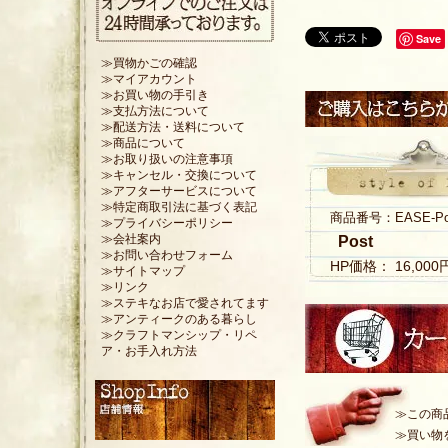
Save
≫買物かごの確認
≫マイアカウント
≫お買い物の手引き
≫支払方法について
≫配送方法・送料について
≫商品について
≫お取り扱いの注意事項
≫キャンセル・交換について
≫アフターサービスについて
≫特定商取引法に基づく表記
商品番号：EASE-Pos
≫プライバシーポリシー
≫会社案内
Post
≫お問い合わせフォーム
HP価格： 16,00
≫サイトマップ
≫リンク
≫ステキなお店で愛されてます
≫アンティークのある暮らし
≫クラフトマンシップ・リペ
ア・お手入れ方法
≫この商
≫買い物