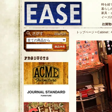
時を経
暮らし
家具・
イーズ
トップページ
>
Cabinet