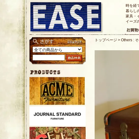
時を経
暮らし
家具・
イーズ
トップページ
>
Others